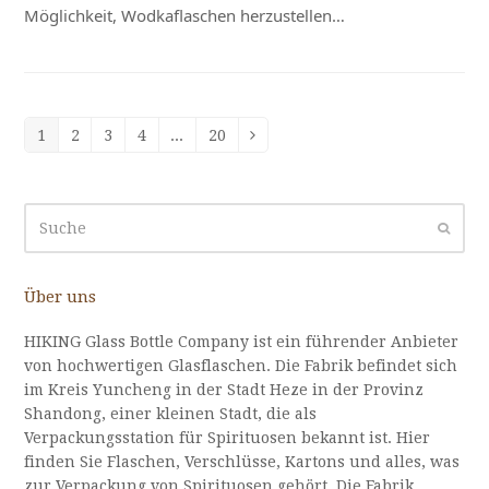
Möglichkeit, Wodkaflaschen herzustellen…
1
2
3
4
...
20
Seite
Seite
Seite
Seite
Seite
Vorwärts
Suche
Sende
Über uns
HIKING Glass Bottle Company ist ein führender Anbieter
von hochwertigen Glasflaschen. Die Fabrik befindet sich
im Kreis Yuncheng in der Stadt Heze in der Provinz
Shandong, einer kleinen Stadt, die als
Verpackungsstation für Spirituosen bekannt ist. Hier
finden Sie Flaschen, Verschlüsse, Kartons und alles, was
zur Verpackung von Spirituosen gehört. Die Fabrik